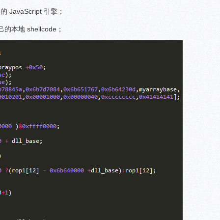
 的 JavaScript 引擎；
地 shellcode；