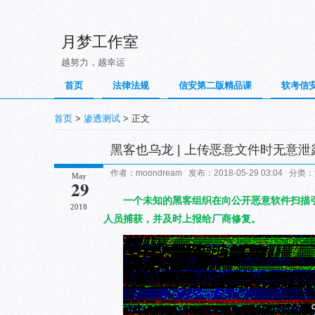
月梦工作室
越努力，越幸运
首页
法律法规
信安第二版精品课
软考信
首页
>
渗透测试
> 正文
黑客也乌龙 | 上传恶意文件时无意泄
作者：moondream 发布：2018-05-29 03:04 分类：
May
29
一个未知的黑客组织在向公开恶意软件扫描引擎
2018
人员捕获，并及时上报给厂商修复。