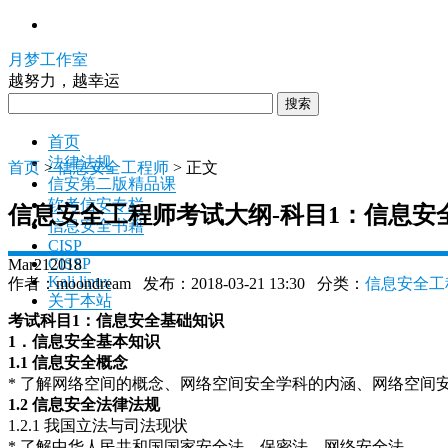
月梦工作室
越努力，越幸运
搜索
首页
法律法规
首页
>
信息安全工程师
> 正文
信安第二版精品课
软考信安专栏
信息安全工程师考试大纲-科目1：信息安
信息安全书籍
CISP
CISSP
Mar
21
2018
Kali linux
作者：moondream 发布：2018-03-21 13:30 分类：
信息安全工
关于本站
考试科目
1
：信息安全基础知识
1
．信息安全基本知识
1.1
信息安全概念
* 了解网络空间的概念、网络空间安全学科的内涵、网络空间
1.2
信息安全法律法规
1.2.1 我国立法与司法现状
* 了解中华人民共和国国家安全法、保密法、网络安全法