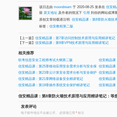
该日志由
moondream
于 2020-08-25 发表在
信安精
留
原文地址
及作者的情况下
引用
到你的网站或博
原创文章转载请注明:
信安精品课：第8章防火墙技术
标签：
信安教程第二版
【上一篇】
信安精品课：第7章访问控制技术原理与应用精讲笔记
【下一篇】
信安精品课：第9章VPN技术原理与应用精讲笔记
相关推荐
软考信息安全工程师考试大纲第二版
信安精品课
信安精品课：第25章移动应用安全需求分析与安全保
工程精讲笔
信安精品课
护工程精讲笔记
信安精品课：第23章云计算安全需求分析与安全保护
程精讲笔记
信安精品课
工程精讲笔记
信安精品课：第21章网络设备安全精讲笔记
程精讲笔记
信安精品课
信安精品课：第19章操作系统安全保护精讲笔记
信安精品课
记
信安精品课：第8章防火墙技术原理与应用精讲笔记：等
发表评论
电子邮件地址不会被公开。
必填项已用
*
标注