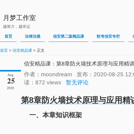
月梦工作室
越努力，越幸运
首页
法律法规
信安第二版精品课
软考信安专栏
首页
>
信安精品课
> 正文
信安精品课：第8章防火墙技术原理与应用精
作者：moondream 发布：2020-08-25 1
Aug
25
读：872 views
暂无评论
2020
第8章防火墙技术原理与应用精
一、本章知识框架