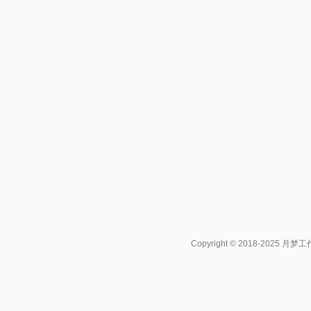
Copyright © 2018-2025 月梦工