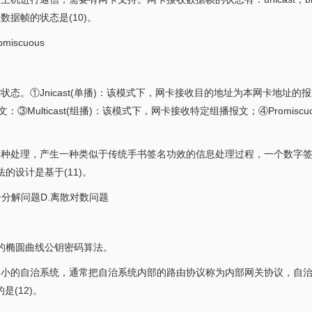
类型数据帧的状态是(10)。
romiscuous
态。①Jnicast(单播)：该模式下，网卡接收目的地址为本网卡地址的
：③Multicast(组播)：该模式下，网卡接收特定组播报文；④Promiscu
某种处理，产生一种类似于传统手书签名功效的信息处理过程，一个数字
的设计是基于(11)。
因子分解问题D.离散对数问题
的椭圆曲线公钥密码算法。
成许多小的自治系统，通常把自治系统内部的路由协议称为内部网关协议，自
(12)。