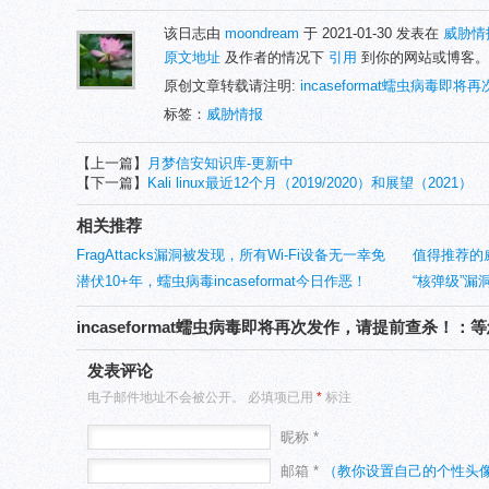
该日志由
moondream
于 2021-01-30 发表在
威胁情
原文地址
及作者的情况下
引用
到你的网站或博客。
原创文章转载请注明:
incaseformat蠕虫病毒即
标签：
威胁情报
【上一篇】
月梦信安知识库-更新中
【下一篇】
Kali linux最近12个月（2019/2020）和展望（2021）
相关推荐
FragAttacks漏洞被发现，所有Wi-Fi设备无一幸免
值得推荐的
潜伏10+年，蠕虫病毒incaseformat今日作恶！
“核弹级”漏
以上企业
incaseformat蠕虫病毒即将再次发作，请提前查杀！：
发表评论
电子邮件地址不会被公开。
必填项已用
*
标注
昵称 *
邮箱 *
（教你设置自己的个性头