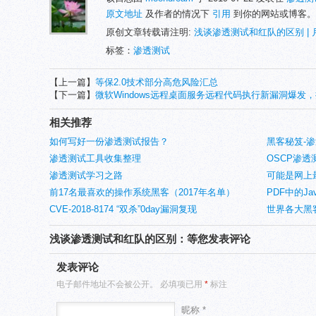
原文地址
及作者的情况下
引用
到你的网站或博客。
原创文章转载请注明:
浅谈渗透测试和红队的区别 |
标签：
渗透测试
【上一篇】
等保2.0技术部分高危风险汇总
【下一篇】
微软Windows远程桌面服务远程代码执行新漏洞爆
相关推荐
如何写好一份渗透测试报告？
黑客秘笈-
渗透测试工具收集整理
OSCP渗
渗透测试学习之路
可能是网上
前17名最喜欢的操作系统黑客（2017年名单）
华整理】
PDF中的Jav
CVE-2018-8174 “双杀”0day漏洞复现
世界各大黑
浅谈渗透测试和红队的区别：等您发表评论
发表评论
电子邮件地址不会被公开。
必填项已用
*
标注
昵称 *