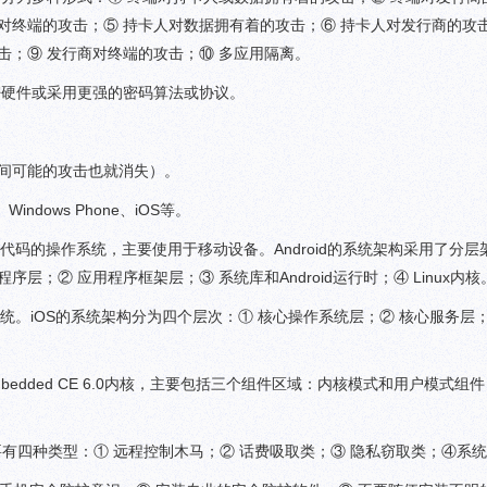
对终端的攻击；⑤ 持卡人对数据拥有着的攻击；⑥ 持卡人对发行商的攻击
击；⑨ 发行商对终端的攻击；⑩ 多应用隔离。
密硬件或采用更强的密码算法或协议。
之间可能的攻击也就消失）。
ndows Phone、iOS等。
开放源代码的操作系统，主要使用于移动设备。Android的系统架构采用了分
；② 应用程序框架层；③ 系统库和Android运行时；④ Linux内核
系统。iOS的系统架构分为四个层次：① 核心操作系统层；② 核心服务层；
ows Embedded CE 6.0内核，主要包括三个组件区域：内核模式和用户模式组
件主要有四种类型：① 远程控制木马；② 话费吸取类；③ 隐私窃取类；④系