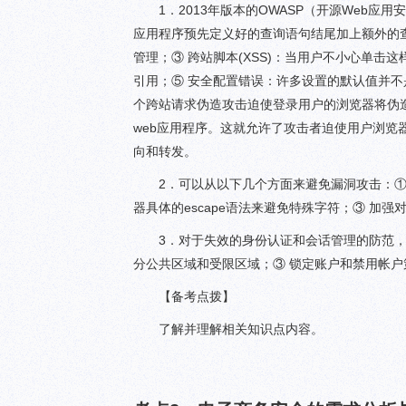
1．2013年版本的OWASP（开源Web应
应用程序预先定义好的查询语句结尾加上额外的
管理；③ 跨站脚本(XSS)：当用户不小心单
引用；⑤ 安全配置错误：许多设置的默认值并不是
个跨站请求伪造攻击迫使登录用户的浏览器将伪造的
web应用程序。这就允许了攻击者迫使用户浏览
向和转发。
2．可以从以下几个方面来避免漏洞攻击：① 
器具体的escape语法来避免特殊字符；③ 加
3．对于失效的身份认证和会话管理的防范，
分公共区域和受限区域；③ 锁定账户和禁用帐户策
【备考点拨】
了解并理解相关知识点内容。