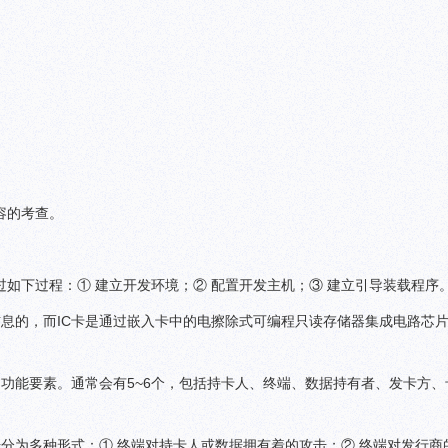
容的考查。
经过如下过程：① 建立开发环境；② 配置开发主机；③ 建立引导装载程序
信息的，而IC卡是通过嵌入卡中的电擦除式可编程只读存储器集成电路芯
功能要素。通常会有5~6个，包括持卡人、终端、数据持有者、发卡方、
分为多种形式：① 终端对持卡人或数据拥有着的攻击；② 终端对发行商