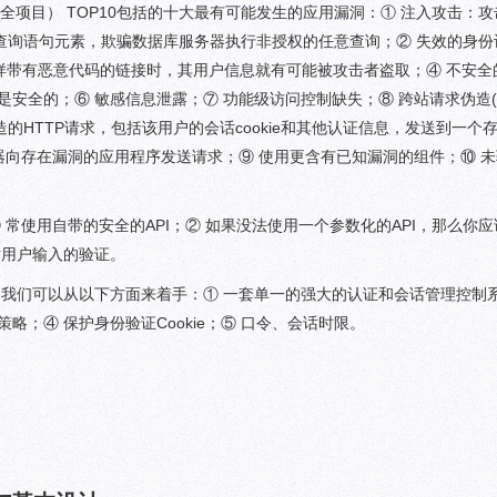
用安全项目） TOP10包括的十大最有可能发生的应用漏洞：① 注入攻击：
查询语句元素，欺骗数据库服务器执行非授权的任意查询；② 失效的身份
击这样带有恶意代码的链接时，其用户信息就有可能被攻击者盗取；④ 不安
安全的；⑥ 敏感信息泄露；⑦ 功能级访问控制缺失；⑧ 跨站请求伪造(C
HTTP请求，包括该用户的会话cookie和其他认证信息，发送到一个
器向存在漏洞的应用程序发送请求；⑨ 使用更含有已知漏洞的组件；⑩ 
常使用自带的安全的API；② 如果没法使用一个参数化的API，那么你
强对用户输入的验证。
我们可以从以下方面来着手：① 一套单一的强大的认证和会话管理控制系
略；④ 保护身份验证Cookie；⑤ 口令、会话时限。